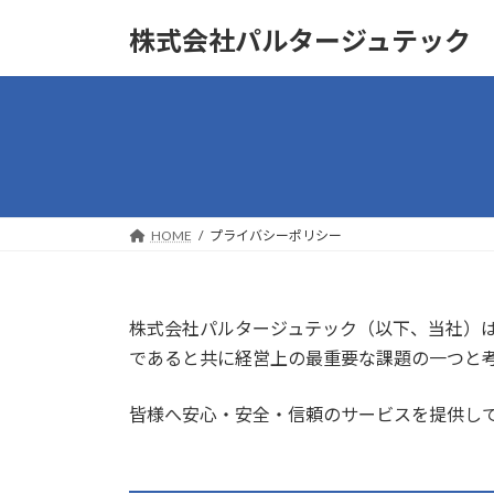
コ
ナ
株式会社パルタージュテック
ン
ビ
テ
ゲ
ン
ー
ツ
シ
へ
ョ
ス
ン
キ
に
ッ
移
HOME
プライバシーポリシー
プ
動
株式会社パルタージュテック（以下、当社）
であると共に経営上の最重要な課題の一つと
皆様へ安心・安全・信頼のサービスを提供し